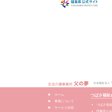
▶
ホーム
つばさ福祉
▶
事業について
つばさ福
▶
サービス内容
理事長の