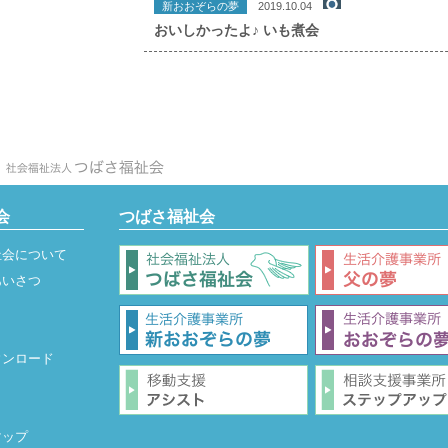
新おおぞらの夢
2019.10.04
おいしかったよ♪ いも煮会
会
つばさ福祉会
祉会について
あいさつ
ウンロード
マップ