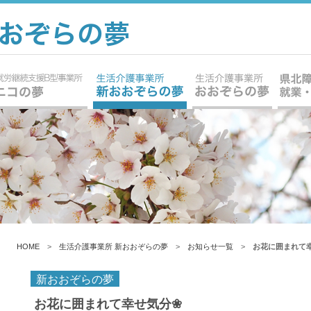
HOME
>
生活介護事業所 新おおぞらの夢
>
お知らせ一覧
>
お花に囲まれて
新おおぞらの夢
お花に囲まれて幸せ気分❀