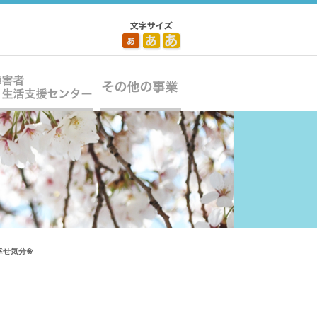
幸せ気分❀